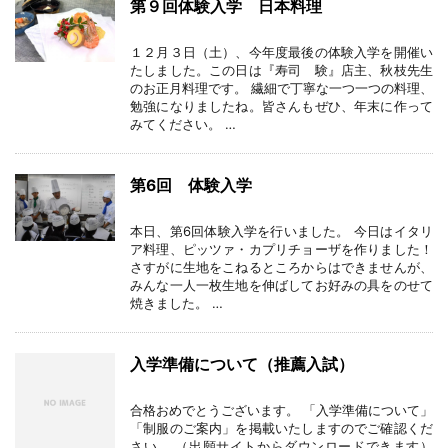
第９回体験入学 日本料理
１２月３日（土）、今年度最後の体験入学を開催い
たしました。この日は『寿司 験』店主、秋枝先生
のお正月料理です。 繊細で丁寧な一つ一つの料理、
勉強になりましたね。皆さんもぜひ、年末に作って
みてください。 …
第6回 体験入学
本日、第6回体験入学を行いました。 今日はイタリ
ア料理、ピッツァ・カプリチョーザを作りました！
さすがに生地をこねるところからはできませんが、
みんな一人一枚生地を伸ばしてお好みの具をのせて
焼きました。 …
入学準備について（推薦入試）
合格おめでとうございます。 「入学準備について」
「制服のご案内」を掲載いたしますのでご確認くだ
さい。 （出願サイトからダウンロードできます）