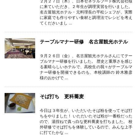
２月２７日（木）、日本ゼネラルフード株式会社様
に来ていただき、２年生が調理実習を行いました。
名古屋観光ホテル・元料理長の平松シェフが、実際
に家庭でも作りやすい食材と調理法でレシピを考え
てくださいまし …
テーブルマナー研修 名古屋観光ホテル
９月２６日（金）、名古屋観光ホテルさんにてテー
ブルマナー研修を行いました。 歴史と重厚さを感じ
る素晴らしいホテルで、高校生の我々がテーブルマ
ナー研修を開催できるのも、本校講師の 鈴木雅彦
様のおかげで …
そば打ち 更科蕎麦
今日は３年生が、いただいたそば粉を使ってそば打
ちをやりました！ いただいたそば粉が一番粉だった
ので、湯捏ねで真っ白な更科蕎麦を打ちました。 校
外研修でそば打ちを体験しているので、みんな上手
に打てたかな …